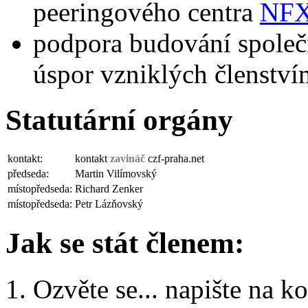
peeringového centra
NFX,
podpora budování společn
úspor vzniklých členství
Statutární orgány
kontakt:
kontakt
zavináč
czf-praha.net
předseda:
Martin Vilímovský
místopředseda:
Richard Zenker
místopředseda:
Petr Lázňovský
Jak se stát členem:
Ozvěte se... napište na k