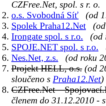
CZFree.Net, spol. s r. o.
o.s. Svobodná Síť
(od 1
Spolek Praha12.Net
(od
Irongate spol. s r.o.
(od 
SPOJE.NET spol. s r.o.
Nes.Net, z.s.
(od roku 2
Projekt HELL, o.s.
(od 2
sloučeno s
Praha12.Net
)
CZFree.Net – Spojovací.N
členem do 31.12.2010 - 