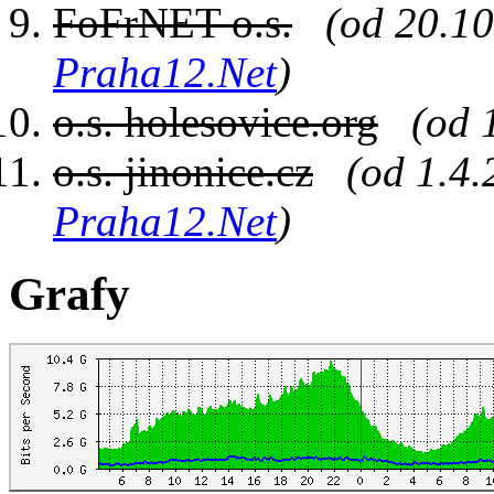
FoFrNET o.s.
(od 20.10
Praha12.Net
)
o.s. holesovice.org
(od 
o.s. jinonice.cz
(od 1.4.
Praha12.Net
)
Grafy