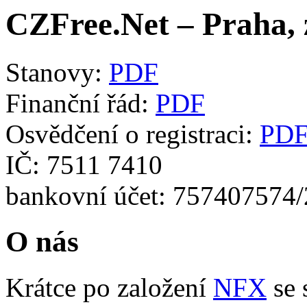
CZFree.Net – Praha, z
Stanovy:
PDF
Finanční řád:
PDF
Osvědčení o registraci:
PD
IČ: 7511 7410
bankovní účet: 757407574
O nás
Krátce po založení
NFX
se 